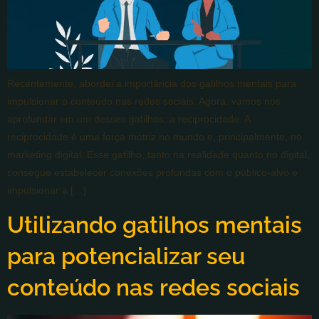
Recentemente, abordei a importância dos gatilhos mentais para
impulsionar o conteúdo nas redes sociais. Agora, vamos nos
aprofundar em um desses gatilhos: a reciprocidade. A
reciprocidade é uma força motriz no mundo e, principalmente, no
marketing digital. Esse gatilho, tanto na realidade quanto no digital,
consegue estabelecer conexões profundas com o público-alvo e
impulsionar a […]
Utilizando gatilhos mentais
para potencializar seu
conteúdo nas redes sociais